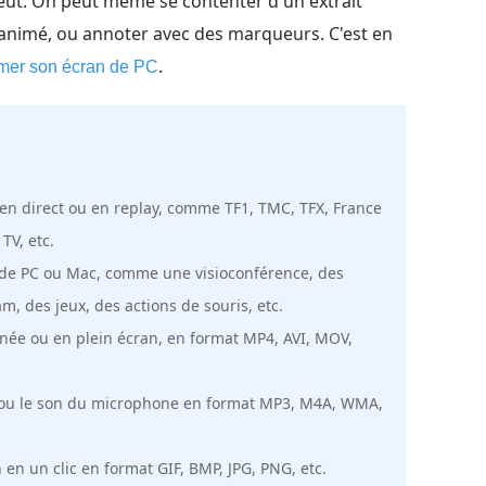
 veut. On peut même se contenter d'un extrait
animé, ou annoter avec des marqueurs. C'est en
.
lmer son écran de PC
n direct ou en replay, comme TF1, TMC, TFX, France
TV, etc.
an de PC ou Mac, comme une visioconférence, des
, des jeux, des actions de souris, etc.
née ou en plein écran, en format MP4, AVI, MOV,
e ou le son du microphone en format MP3, M4A, WMA,
en un clic en format GIF, BMP, JPG, PNG, etc.