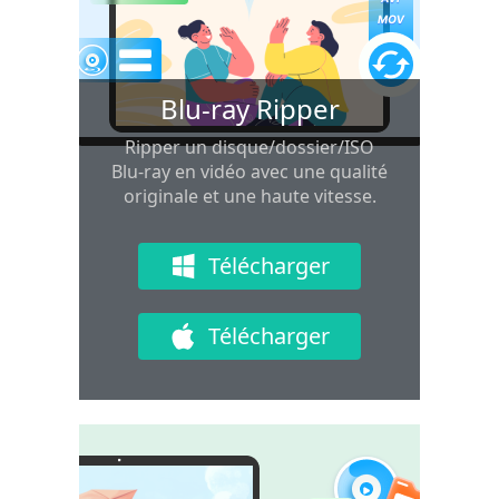
Blu-ray Ripper
Ripper un disque/dossier/ISO
Blu-ray en vidéo avec une qualité
originale et une haute vitesse.
Télécharger
Télécharger