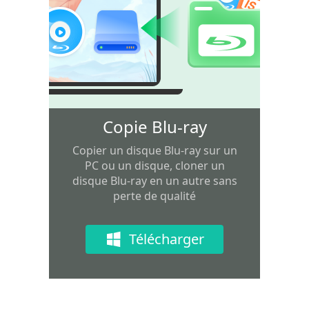
Copie Blu-ray
Copier un disque Blu-ray sur un
PC ou un disque, cloner un
disque Blu-ray en un autre sans
perte de qualité
Télécharger