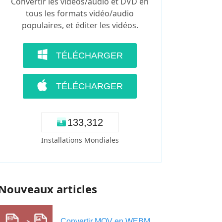
Convertir les vidéos/audio et DVD en
tous les formats vidéo/audio
populaires, et éditer les vidéos.
TÉLÉCHARGER
TÉLÉCHARGER
1
3
3
,
3
1
4
Installations Mondiales
Nouveaux articles
Convertir MOV en WEBM