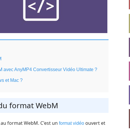
M
bM avec AnyMP4 Convertisseur Vidéo Ultimate ?
ws et Mac ?
és du format WebM
e au format WebM. C'est un
ouvert et
format vidéo