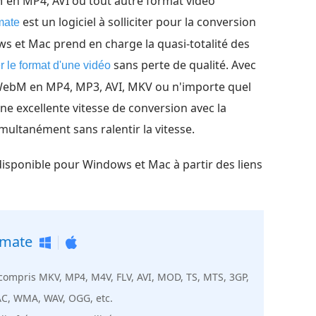
M en MP4, AVI ou tout autre format vidéo
est un logiciel à solliciter pour la conversion
mate
ws et Mac prend en charge la quasi-totalité des
sans perte de qualité. Avec
 le format d'une vidéo
t WebM en MP4, MP3, AVI, MKV ou n'importe quel
une excellente vitesse de conversion avec la
simultanément sans ralentir la vitesse.
isponible pour Windows et Mac à partir des liens
imate
y compris MKV, MP4, M4V, FLV, AVI, MOD, TS, MTS, 3GP,
C, WMA, WAV, OGG, etc.