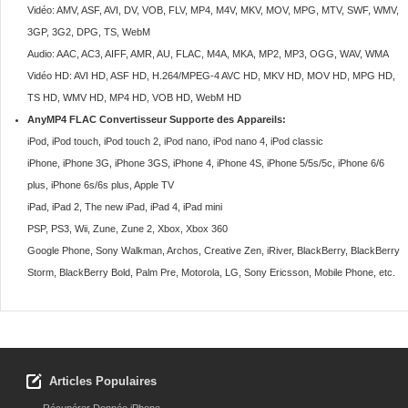
Vidéo: AMV, ASF, AVI, DV, VOB, FLV, MP4, M4V, MKV, MOV, MPG, MTV, SWF, WMV,
3GP, 3G2, DPG, TS, WebM
Audio: AAC, AC3, AIFF, AMR, AU, FLAC, M4A, MKA, MP2, MP3, OGG, WAV, WMA
Vidéo HD: AVI HD, ASF HD, H.264/MPEG-4 AVC HD, MKV HD, MOV HD, MPG HD,
TS HD, WMV HD, MP4 HD, VOB HD, WebM HD
AnyMP4 FLAC Convertisseur Supporte des Appareils:
iPod, iPod touch, iPod touch 2, iPod nano, iPod nano 4, iPod classic
iPhone, iPhone 3G, iPhone 3GS, iPhone 4, iPhone 4S, iPhone 5/5s/5c, iPhone 6/6
plus, iPhone 6s/6s plus, Apple TV
iPad, iPad 2, The new iPad, iPad 4, iPad mini
PSP, PS3, Wii, Zune, Zune 2, Xbox, Xbox 360
Google Phone, Sony Walkman, Archos, Creative Zen, iRiver, BlackBerry, BlackBerry
Storm, BlackBerry Bold, Palm Pre, Motorola, LG, Sony Ericsson, Mobile Phone, etc.
Articles Populaires
Récupérer Donnée iPhone