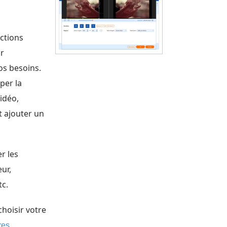
nctions
ur
os besoins.
per la
idéo,
t ajouter un
r les
ur,
tc.
choisir votre
res