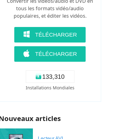
Convertir les vidéos/audio et DVD en
tous les formats vidéo/audio
populaires, et éditer les vidéos.
TÉLÉCHARGER
TÉLÉCHARGER
1
3
3
,
3
1
0
Installations Mondiales
Nouveaux articles
Lecteur AVI