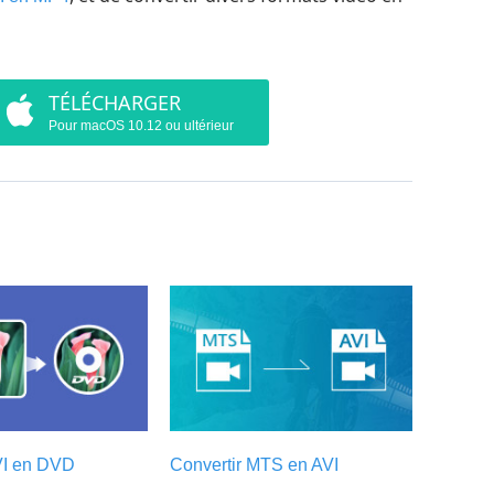
TÉLÉCHARGER
Pour macOS 10.12 ou ultérieur
VI en DVD
Convertir MTS en AVI