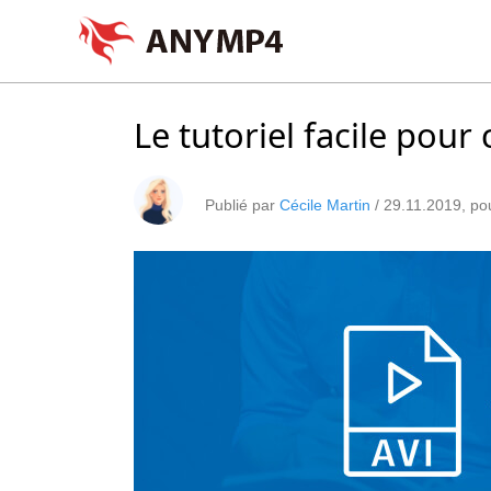
Le tutoriel facile pour
Publié par
Cécile Martin
/
29.11.2019
, p