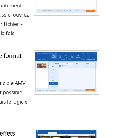
atuitement
ussie, ouvrez
 Fichier »
la fois.
e format
t cible AMV
st possible
s le logiciel
effets