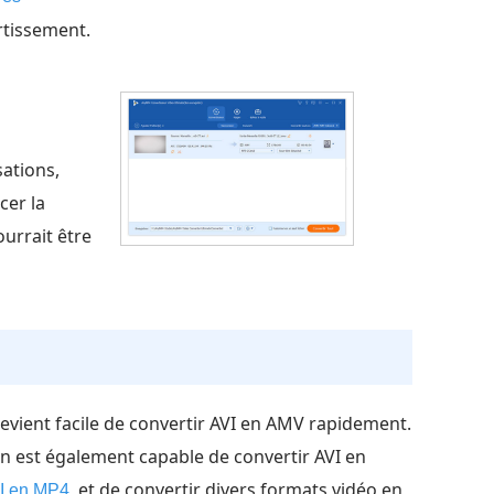
rtissement.
sations,
cer la
urrait être
l devient facile de convertir AVI en AMV rapidement.
 est également capable de convertir AVI en
, et de convertir divers formats vidéo en
VI en MP4