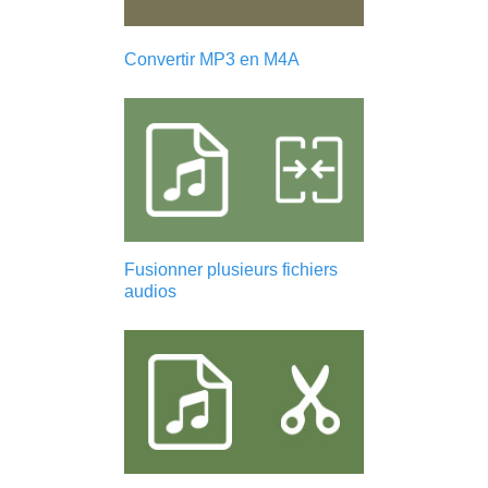
Convertir MP3 en M4A
Fusionner plusieurs fichiers
audios