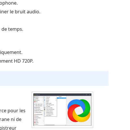
rophone.
iner le bruit audio.
te de temps.
niquement.
rement HD 720P.
rce pour les
grane ni de
gistreur