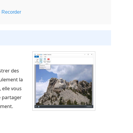
o Recorder
strer des
ulement la
 elle vous
e partager
ement.