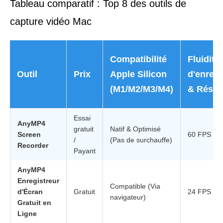
Tableau comparatif : Top 8 des outils de
capture vidéo Mac
Compatibilité
Fluidité
Outil
Prix
Apple Silicon
d'enreg
(M1/M2/M3/M4)
& Résol
Essai
AnyMP4
gratuit
Natif & Optimisé
Screen
60 FPS / 4
/
(Pas de surchauffe)
Recorder
Payant
AnyMP4
Enregistreur
Compatible (Via
d'Écran
Gratuit
24 FPS / 1
navigateur)
Gratuit en
Ligne