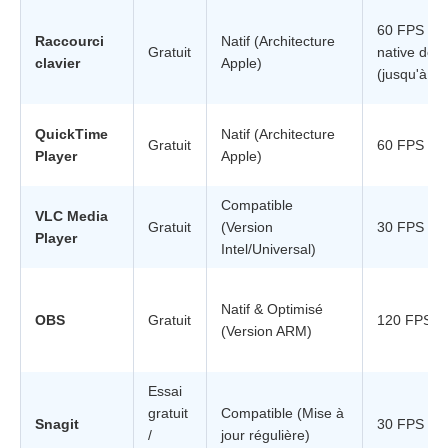
60 FPS / R
Raccourci
Natif (Architecture
Gratuit
native de l
clavier
Apple)
(jusqu'à 4
QuickTime
Natif (Architecture
Gratuit
60 FPS / 4
Player
Apple)
Compatible
VLC Media
Gratuit
(Version
30 FPS / 1
Player
Intel/Universal)
Natif & Optimisé
OBS
Gratuit
120 FPS / 
(Version ARM)
Essai
gratuit
Compatible (Mise à
Snagit
30 FPS / 4
/
jour régulière)